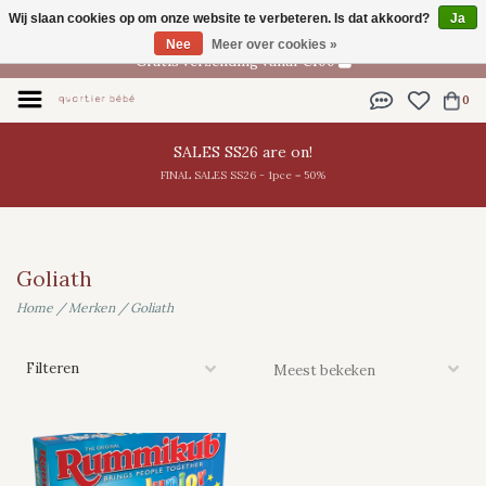
Wij slaan cookies op om onze website te verbeteren. Is dat akkoord?
Ja
NL
Nee
Meer over cookies »
Gratis verzending vanaf €100
0
SALES SS26 are on!
FINAL SALES SS26 - 1pce = 50%
Goliath
Home
/
Merken
/
Goliath
Filteren