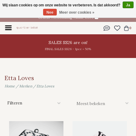
Wij slaan cookies op om onze website te verbeteren. Is dat akkoord?
Ja
NL
Nee
Meer over cookies »
Gratis verzending vanaf €100
0
SALES SS26 are on!
FINAL SALES SS26 - 1pce = 50%
Etta Loves
Home
/
Merken
/
Etta Loves
Filteren