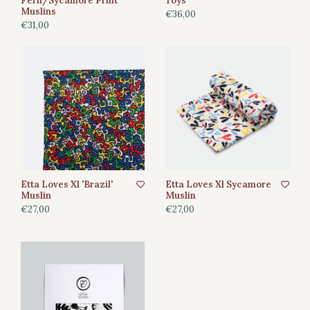
Fern/Sycamore Print
Toys
Muslins
€36,00
€31,00
Etta Loves Xl 'Brazil'
Etta Loves Xl Sycamore
Muslin
Muslin
€27,00
€27,00