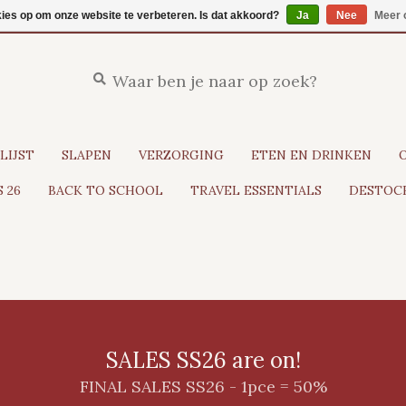
kies op om onze website te verbeteren. Is dat akkoord?
Ja
Nee
Meer 
LIJST
SLAPEN
VERZORGING
ETEN EN DRINKEN
 26
BACK TO SCHOOL
TRAVEL ESSENTIALS
DESTOCK
SALES SS26 are on!
FINAL SALES SS26 - 1pce = 50%