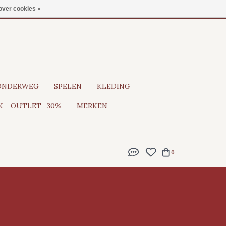
Gratis verzending vanaf €100
over cookies »
ONDERWEG
SPELEN
KLEDING
 - OUTLET -30%
MERKEN
0