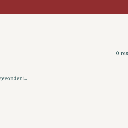
0 re
evonden!...