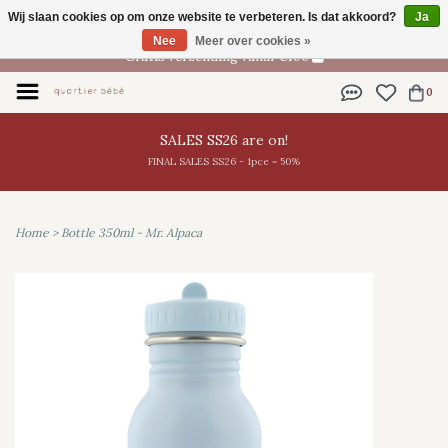
Wij slaan cookies op om onze website te verbeteren. Is dat akkoord?
Ja
NL
Nee
Meer over cookies »
Gratis verzending vanaf €100
0
SALES SS26 are on!
FINAL SALES SS26 - 1pce = 50%
Home
>
Bottle 350ml - Mr. Alpaca