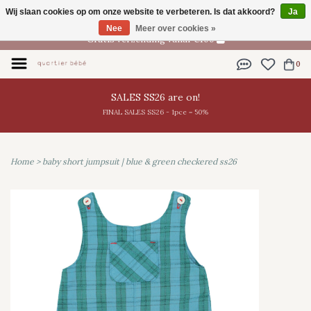
Wij slaan cookies op om onze website te verbeteren. Is dat akkoord?
Ja
NL
Nee
Meer over cookies »
Gratis verzending vanaf €100
0
SALES SS26 are on!
FINAL SALES SS26 - 1pce = 50%
Home
>
baby short jumpsuit | blue & green checkered ss26