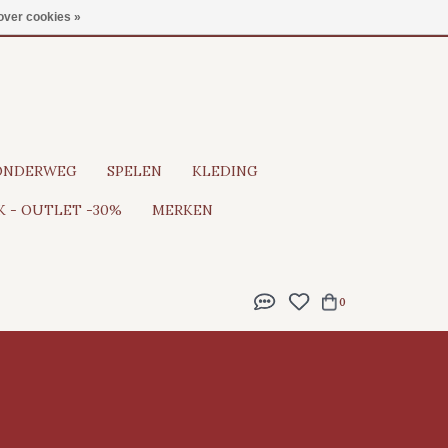
Gratis verzending vanaf €100
over cookies »
ONDERWEG
SPELEN
KLEDING
 - OUTLET -30%
MERKEN
0