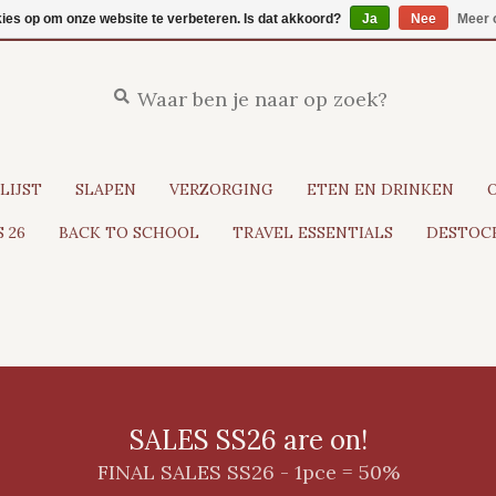
kies op om onze website te verbeteren. Is dat akkoord?
Ja
Nee
Meer 
LIJST
SLAPEN
VERZORGING
ETEN EN DRINKEN
 26
BACK TO SCHOOL
TRAVEL ESSENTIALS
DESTOCK
SALES SS26 are on!
FINAL SALES SS26 - 1pce = 50%