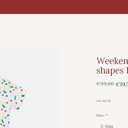
Weeken
shapes 
€39,00
€19,
1
in stock
Size:
*