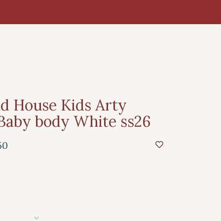
d House Kids Arty
Baby body White ss26
50