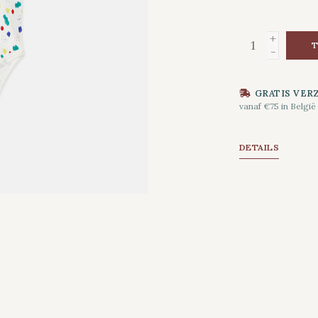
+
T
-
GRATIS VER
vanaf €75 in België
DETAILS