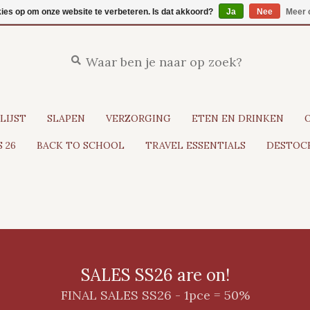
kies op om onze website te verbeteren. Is dat akkoord?
Ja
Nee
Meer 
LIJST
SLAPEN
VERZORGING
ETEN EN DRINKEN
 26
BACK TO SCHOOL
TRAVEL ESSENTIALS
DESTOCK
SALES SS26 are on!
FINAL SALES SS26 - 1pce = 50%