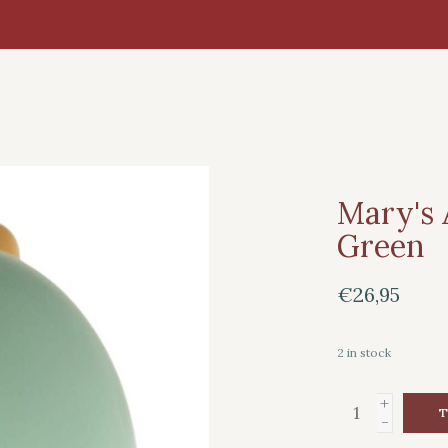
Mary's 
Green
€26,95
2
in stock
+
T
-