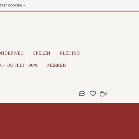
Gratis verzending vanaf €100
over cookies »
ONDERWEG
SPELEN
KLEDING
 - OUTLET -30%
MERKEN
0