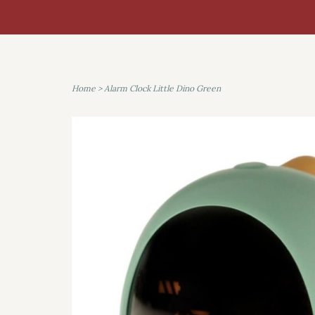
Home
>
Alarm Clock Little Dino Green