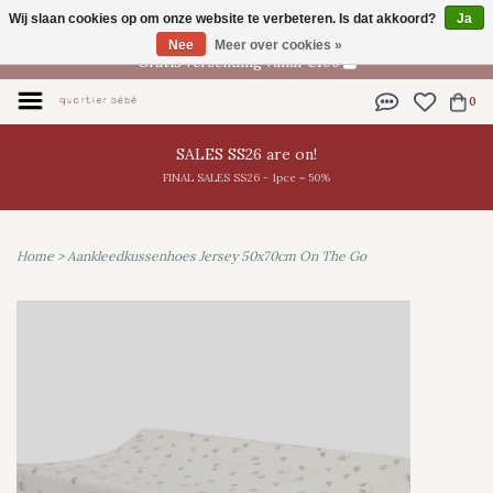
Wij slaan cookies op om onze website te verbeteren. Is dat akkoord?
Ja
NL
Nee
Meer over cookies »
Gratis verzending vanaf €100
0
SALES SS26 are on!
FINAL SALES SS26 - 1pce = 50%
Home
>
Aankleedkussenhoes Jersey 50x70cm On The Go