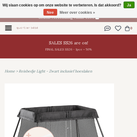
Wij slaan cookies op om onze website te verbeteren. Is dat akkoord?
Ja
NL
Nee
Meer over cookies »
Gratis verzending vanaf €100
0
SALES SS26 are on!
FINAL SALES SS26 - 1pce = 50%
Home
>
Reisbedje Light - Zwart inclusief hoeslaken