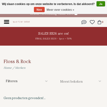
Wij slaan cookies op om onze website te verbeteren. Is dat akkoord?
Ja
NL
Nee
Meer over cookies »
Gratis verzending vanaf €100
0
SALES SS26 are on!
FINAL SALES SS26 - 1pce = 50%
Floss & Rock
Home
/
Merken
Filteren
Geen producten gevonden!...