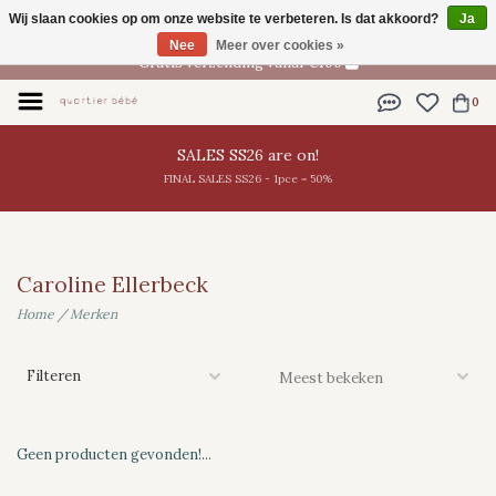
Wij slaan cookies op om onze website te verbeteren. Is dat akkoord?
Ja
NL
Nee
Meer over cookies »
Gratis verzending vanaf €100
0
SALES SS26 are on!
FINAL SALES SS26 - 1pce = 50%
Caroline Ellerbeck
Home
/
Merken
Filteren
Geen producten gevonden!...