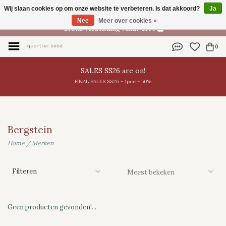
Wij slaan cookies op om onze website te verbeteren. Is dat akkoord?
Ja
NL
Nee
Meer over cookies »
Gratis verzending vanaf €100
0
SALES SS26 are on!
FINAL SALES SS26 - 1pce = 50%
Bergstein
Home
/
Merken
Filteren
Geen producten gevonden!...