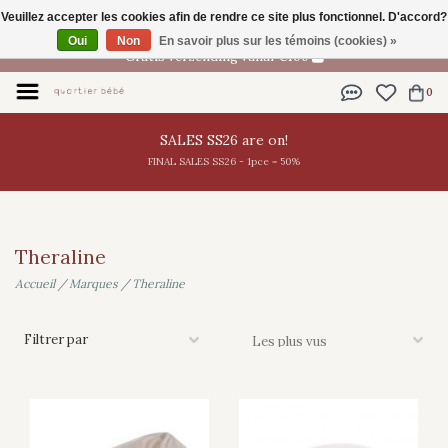
Veuillez accepter les cookies afin de rendre ce site plus fonctionnel. D'accord?
FR
Oui
Non
En savoir plus sur les témoins (cookies) »
Gratis verzending vanaf €100
0
SALES SS26 are on!
FINAL SALES SS26 - 1pce = 50%
Theraline
Accueil
/
Marques
/
Theraline
Filtrer par