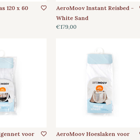
s 120 x 60
AeroMoov Instant Reisbed -
White Sand
€179,00
gennet voor
AeroMoov Hoeslaken voor