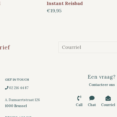
d
Instant Reisbad
€19,95
rief
Een vraag?
GET IN TOUCH
Contacteer ons
02 216 44 87
A. Dansaertstraat 126
Call
Chat
Courriel
1000 Brussel