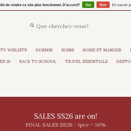
afin de rendre ce site plus fonctionnel. D'accord?
Oui
Non
En savoir p
RTY WISLISTS
DORMIR
SOINS
BOIRE ET MANGER
ES 26
BACK TO SCHOOL
TRAVEL ESSENTIALS
DESTO
SALES SS26 are on!
FINAL SALES SS26 - 1pce = 50%