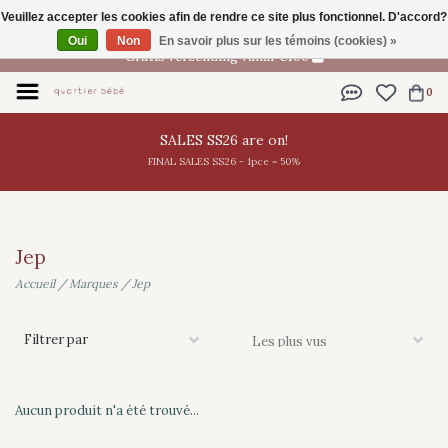
Veuillez accepter les cookies afin de rendre ce site plus fonctionnel. D'accord?
FR
Oui
Non
En savoir plus sur les témoins (cookies) »
Gratis verzending vanaf €100
0
SALES SS26 are on!
FINAL SALES SS26 - 1pce = 50%
Jep
Accueil
/
Marques
/
Jep
Filtrer par
Aucun produit n'a été trouvé...