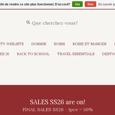
afin de rendre ce site plus fonctionnel. D'accord?
Oui
Non
En savoir p
RTY WISLISTS
DORMIR
SOINS
BOIRE ET MANGER
ES 26
BACK TO SCHOOL
TRAVEL ESSENTIALS
DESTO
SALES SS26 are on!
FINAL SALES SS26 - 1pce = 50%