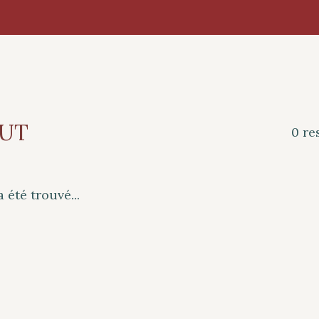
HUT
0 re
 été trouvé...