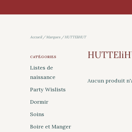
Accueil
/
Marques
/
HUTTEliHUT
HUTTEli
CATÉGORIES
Listes de
naissance
Aucun produit n'a
Party Wislists
Dormir
Soins
Boire et Manger