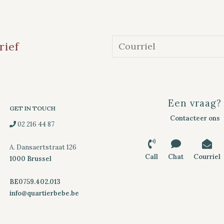
rief
Een vraag?
GET IN TOUCH
Contacteer ons
02 216 44 87
A. Dansaertstraat 126
Call
Chat
Courriel
1000 Brussel
BE0759.402.013
info@quartierbebe.be