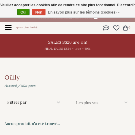
Veuillez accepter les cookies afin de rendre ce site plus fonctionnel. D'accord?
FR
Oui
Non
En savoir plus sur les témoins (cookies) »
Gratis verzending vanaf €100
0
SALES SS26 are on!
FINAL SALES SS26 - 1pce = 50%
Oilily
Accueil
/
Marques
Filtrer par
Aucun produit n'a été trouvé...